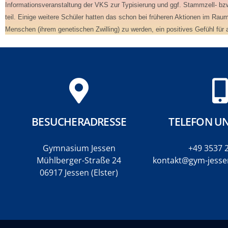
Informationsveranstaltung der VKS zur Typisierung und ggf. Stammzell- bzw
teil. Einige weitere Schüler hatten das schon bei früheren Aktionen im Ra
Menschen (ihrem genetischen Zwilling) zu werden, ein positives Gefühl für
BESUCHERADRESSE
TELEFON UN
Gymnasium Jessen
+49 3537 
Mühlberger-Straße 24
kontakt@gym-jessen
06917 Jessen (Elster)