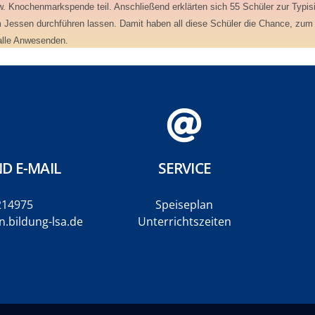
. Knochenmarkspende teil. Anschließend erklärten sich 55 Schüler zur Typis
um Jessen durchführen lassen. Damit haben all diese Schüler die Chance, zum 
 alle Anwesenden.
D E-MAIL
SERVICE
214975
Speiseplan
.bildung-lsa.de
Unterrichtszeiten